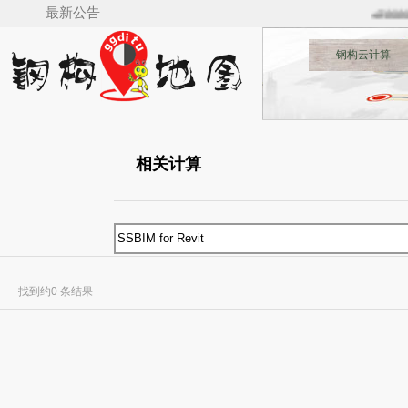
最新公告
🚅🚋🚋
钢构云计算
相关计算
找到约0 条结果