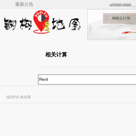
最新公告
🚅🚋🚋🚋🚋__
钢构云计算
相关计算
找到约0 条结果