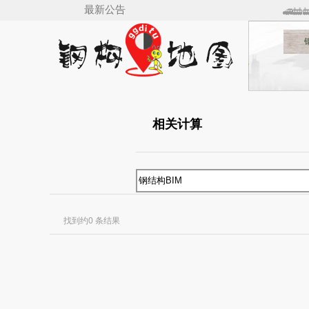
最新公告
🚅🚋
相关计算
找到约0 条结果