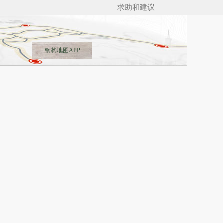
求助和建议
🚋🚋
钢构地图APP